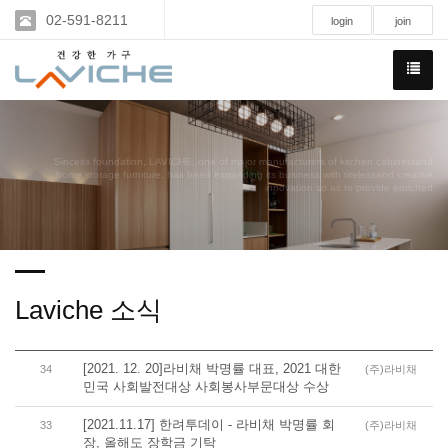
02-591-8211
login
join
Sinceits foundation, LAVICHE, one of major manufacturers of kitchen cabinetsand
home storage furniture, has been expanding its business with tirelessand creative
innovation so as to provide enriched
Laviche 소식
[2021. 12. 20]라비채 박명률 대표, 2021 대한
34
(주)라비채
민국 사회발전대상 사회봉사부문대상 수상
[2021.11.17] 한려투데이 - 라비채 박명률 회
33
(주)라비채
장, 올해도 장학금 기탁