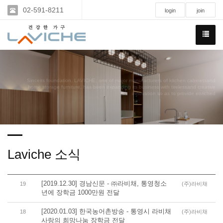
02-591-8211
login
join
Sinceits foundation, LAVICHE, one of major manufacturers of kitchen cabinetsand
home storage furniture, has been expanding its business with tirelessand creative
innovation so as to provide enriched
Laviche 소식
[2019.12.30] 경남신문 - ㈜라비채, 통영청소
19
(주)라비채
년에 장학금 1000만원 전달
[2020.01.03] 한국농어촌방송 - 통영시 라비채
18
(주)라비채
사랑의 희망나눔 장학금 전달