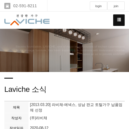
02-591-8211
login
join
Sinceits foundation, LAVICHE, one of major manufacturers of kitchen cabinetsand
home storage furniture, has been expanding its business with tirelessand creative
innovation so as to provide enriched
Laviche 소식
[2013.03.20] 라비채-에넥스, 성남 판교 토털가구 납품업
제목
체 선정
(주)라비채
작성자
2020-08-12
작성일자